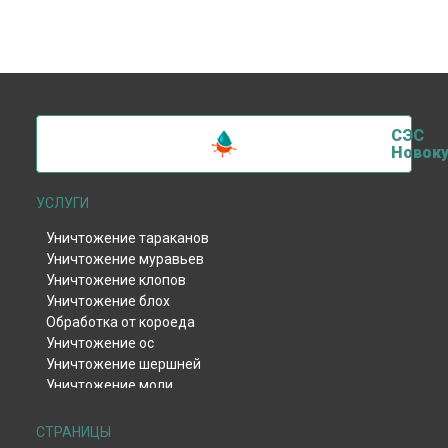
СЭС
Новоку
УСЛУГИ
Уничтожение тараканов
Уничтожение муравьев
Уничтожение клопов
Уничтожение блох
Обработка от короеда
Уничтожение ос
Уничтожение шершней
Уничтожение моли
Уничтожение тли
Уничтожение клещей
СТРАНИЦЫ