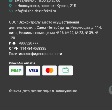
Ежедневно с 10:00 до 20:00
Демеркуризация ртути
г. Новокузнецк, проспект Курако, 21Б
Уничтожение крыс
info@slujba-dezinfekcii.ru
Уничтожение мышей
Уничтожение кротов
ООО "Экоконтроль" место осуществления
Уничтожение змей
деятельности: г. Санкт-Петербург, ш. Революции, д. 114,
Гербицидная обработка
лит.а, Нежилые помещения № 16, № 22, № 23, № 39, №
Акарицидная обработка
120
Избавление от сколопендр
ИНН:
7806520777
ОГРН:
1147847068335
Политика конфиденциальности
Способы оплаты
© 2026 Центр Дезинфекции в Новокузнецке