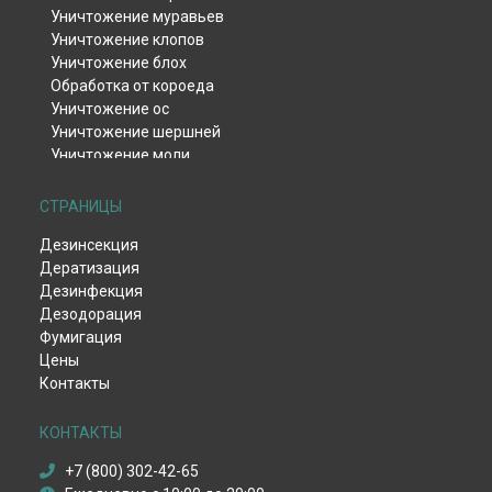
Уничтожение муравьев
Уничтожение клопов
Уничтожение блох
Обработка от короеда
Уничтожение ос
Уничтожение шершней
Уничтожение моли
Уничтожение тли
Уничтожение клещей
СТРАНИЦЫ
Уничтожение комаров
Дезинсекция
Уничтожение мокриц
Дератизация
Уничтожение мух
Дезинфекция
Обработка от жука-кожееда
Дезодорация
Обработка от жука-точильщика
Фумигация
Обработка от долгоносика
Цены
Уничтожение чешуйницы
Контакты
Удаление плесени и грибка
Дезинфекция вентиляции
Дезинфекция после смерти
КОНТАКТЫ
Дезинфекция от вирусов
+7 (800) 302-42-65
Пест-контроль