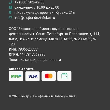
+7 (800) 302-42-65
Пест-контроль
Ежедневно с 10:00 до 20:00
Демеркуризация ртути
г. Новокузнецк, проспект Курако, 21Б
Уничтожение крыс
info@slujba-dezinfekcii.ru
Уничтожение мышей
Уничтожение кротов
ООО "Экоконтроль" место осуществления
Уничтожение змей
деятельности: г. Санкт-Петербург, ш. Революции, д. 114,
Гербицидная обработка
лит.а, Нежилые помещения № 16, № 22, № 23, № 39, №
Акарицидная обработка
120
Избавление от сколопендр
ИНН:
7806520777
ОГРН:
1147847068335
Политика конфиденциальности
Способы оплаты
© 2026 Центр Дезинфекции в Новокузнецке