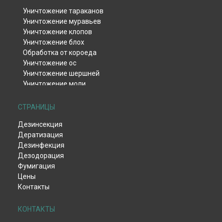
Уничтожение тараканов
Уничтожение муравьев
Уничтожение клопов
Уничтожение блох
Обработка от короеда
Уничтожение ос
Уничтожение шершней
Уничтожение моли
Уничтожение тли
Уничтожение клещей
СТРАНИЦЫ
Уничтожение комаров
Дезинсекция
Уничтожение мокриц
Дератизация
Уничтожение мух
Дезинфекция
Обработка от жука-кожееда
Дезодорация
Обработка от жука-точильщика
Фумигация
Обработка от долгоносика
Цены
Уничтожение чешуйницы
Контакты
Удаление плесени и грибка
Дезинфекция вентиляции
Дезинфекция после смерти
КОНТАКТЫ
Дезинфекция от вирусов