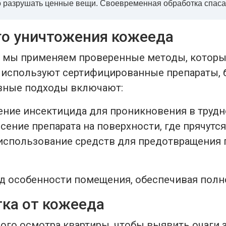
 разрушать ценные вещи. Своевременная обработка спасае
о уничтожения кожееда
 мы применяем проверенные методы, которые
 используют сертифицированные препараты, 
вные подходы включают:
ение инсектицида для проникновения в трудн
сение препарата на поверхности, где прячутс
использование средств для предотвращения 
д особенности помещения, обеспечивая полн
тка от кожееда
ого осмотра квартиры, чтобы выявить очаги 