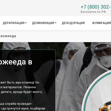
+7 (800) 302
Бесплатно по РФ
ДЕРАТИЗАЦИЯ
ДЕЗИНФЕКЦИЯ
ДЕЗОДОРАЦИЯ
ФУМИГАЦИЯ
а-кожееда
ожееда в
ожет быть жук-кожеед! Он
ых материалов. Личинки
е делать, вреда будет много,
аша служба проведет
 где прячутся жуки, подберем