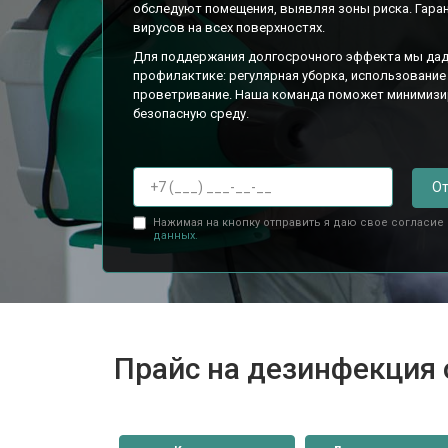
обследуют помещения, выявляя зоны риска. Гара
вирусов на всех поверхностях.
Для поддержания долгосрочного эффекта мы дад
профилактике: регулярная уборка, использование
проветривание. Наша команда поможет минимизир
безопасную среду.
От
Нажимая на кнопку отправить я даю свое согласие
данных.
Прайс на дезинфекция 