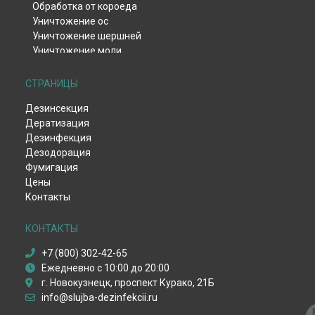
Обработка от короеда
Уничтожение ос
Уничтожение шершней
Уничтожение моли
Уничтожение тли
Уничтожение клещей
СТРАНИЦЫ
Уничтожение комаров
Дезинсекция
Уничтожение мокриц
Дератизация
Уничтожение мух
Дезинфекция
Обработка от жука-кожееда
Дезодорация
Обработка от жука-точильщика
Фумигация
Обработка от долгоносика
Цены
Уничтожение чешуйницы
Контакты
Удаление плесени и грибка
Дезинфекция вентиляции
Дезинфекция после смерти
КОНТАКТЫ
Дезинфекция от вирусов
+7 (800) 302-42-65
Пест-контроль
Ежедневно с 10:00 до 20:00
Демеркуризация ртути
г. Новокузнецк, проспект Курако, 21Б
Уничтожение крыс
info@slujba-dezinfekcii.ru
Уничтожение мышей