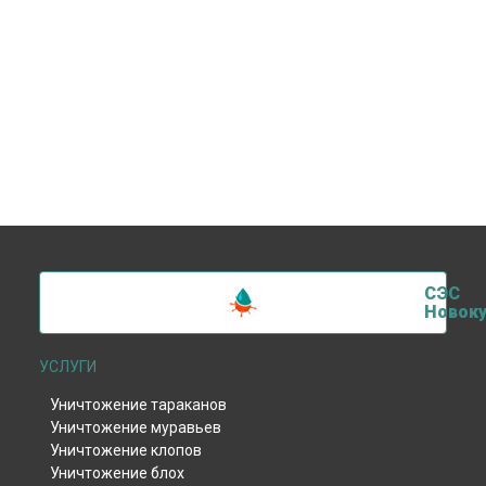
СЭС
Новоку
УСЛУГИ
Уничтожение тараканов
Уничтожение муравьев
Уничтожение клопов
Уничтожение блох